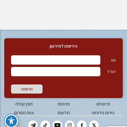
הירשמו למידעון
שם
דוא”ל
הרשמה
מי אנחנו
תרומות
תוכן קהלת
ניירות מדיניות
הודעות
צוות הפורום