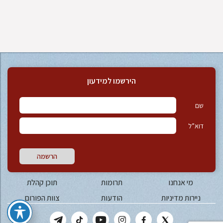
הירשמו למידעון
שם
דוא”ל
הרשמה
מי אנחנו
תרומות
תוכן קהלת
ניירות מדיניות
הודעות
צוות הפורום