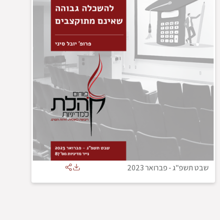
שבט תשפ"ג
-
פברואר 2023