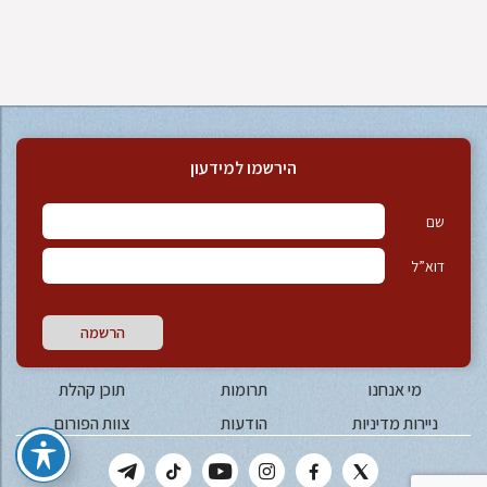
הירשמו למידעון
שם
דוא”ל
הרשמה
מי אנחנו
תרומות
תוכן קהלת
ניירות מדיניות
הודעות
צוות הפורום