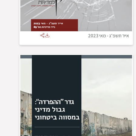
אייר תשפ״ג
-
מאי 2023