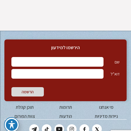
הירשמו למידעון
שם
דוא”ל
הרשמה
מי אנחנו
תרומות
תוכן קהלת
ניירות מדיניות
הודעות
צוות הפורום