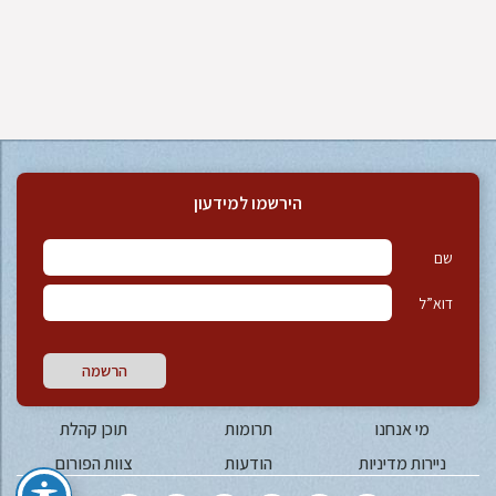
הירשמו למידעון
שם
דוא”ל
הרשמה
מי אנחנו
תרומות
תוכן קהלת
ניירות מדיניות
הודעות
צוות הפורום