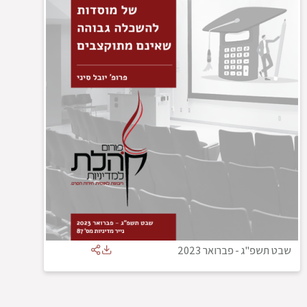
שבט תשפ"ג
-
פברואר 2023