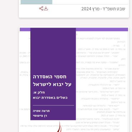
שבט תשפ"ד
-
מרץ 2024