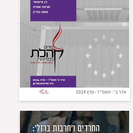
אדר ב' - תשפ"ד
-
מרץ 2024