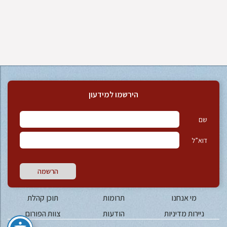
הירשמו למידעון
שם
דוא”ל
הרשמה
מי אנחנו
תרומות
תוכן קהלת
ניירות מדיניות
הודעות
צוות הפורום