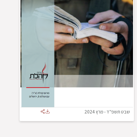
שבט תשפ"ד
-
מרץ 2024