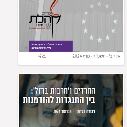
אדר ב' - תשפ"ד
-
מרץ 2024