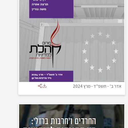
אדר ב' - תשפ"ד
-
מרץ 2024