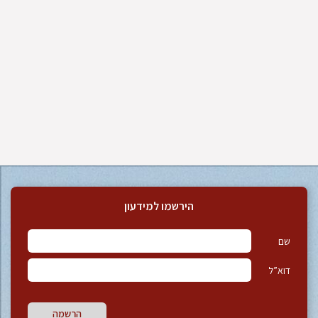
הירשמו למידעון
שם
דוא”ל
הרשמה