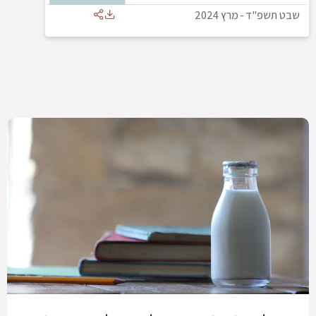
שבט תשפ"ד
-
מרץ 2024