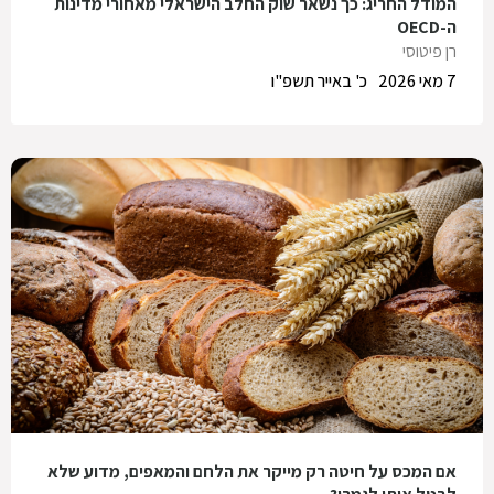
המודל החריג: כך נשאר שוק החלב הישראלי מאחורי מדינות
ה-OECD
רן פיטוסי
7 מאי 2026
כ' באייר תשפ"ו
אם המכס על חיטה רק מייקר את הלחם והמאפים, מדוע שלא