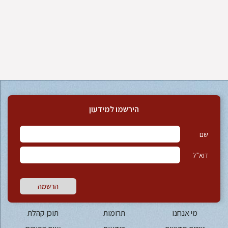
הירשמו למידעון
שם
דוא”ל
הרשמה
מי אנחנו
תרומות
תוכן קהלת