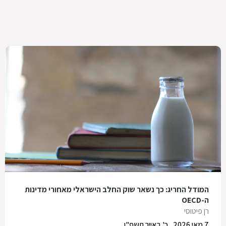
המודל החריג: כך נשאר שוק החלב הישראלי מאחורי מדינות
ה-OECD
רן פיטוסי
7 מאי 2026
כ' באייר תשפ"ו