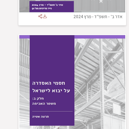
אדר ב' - תשפ"ד
-
מרץ 2024