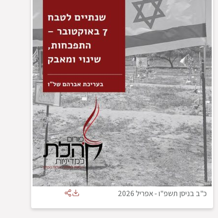
כ"ב בניסן תשפ"ו
-
אפריל 2026