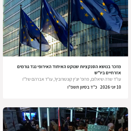
מזכר בנושא הסנקציות שנוקט האיחוד האירופי נגד גורמים
אזרחיים ביו"ש
עו"ד שרה שיאלום
,
פרופ' יוג'ין קונטורוביץ'
,
עו"ד אברהם של"ו
10 יוני 2026
כ"ד בסיוון תשפ"ו