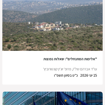
"אלימות המתנחלים": שאלות נפוצות
עו"ד אברהם של"ו
,
פרופ' יוג'ין קונטורוביץ'
15 יוני 2026
כ"ט בסיוון תשפ"ו