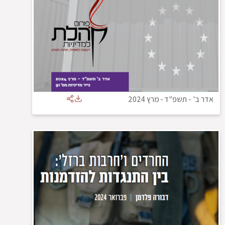
אדר ב' - תשפ"ד
-
מרץ 2024