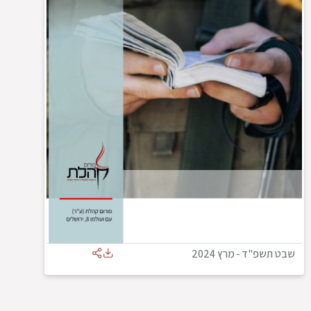
שבט תשפ"ד
-
מרץ 2024