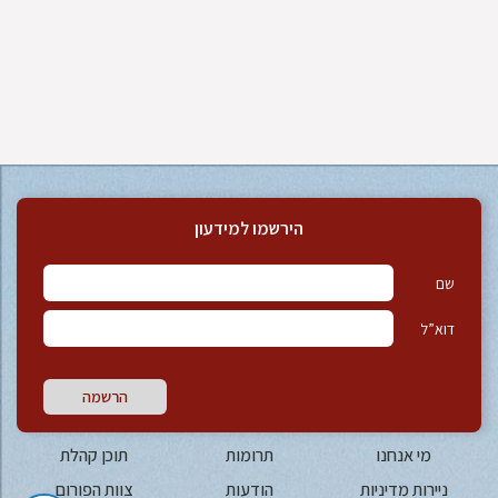
הירשמו למידעון
שם
דוא”ל
הרשמה
מי אנחנו
תרומות
תוכן קהלת
ניירות מדיניות
הודעות
צוות הפורום