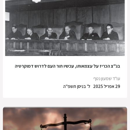
בג"צ הכריז על עצמאותו, עכשיו תור העם לדרוש דמוקרטיה
עו"ד שמעון נטף
29 אפריל 2025
ל' בניסן תשפ"ה