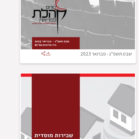
שבט תשפ"ג
-
פברואר 2023