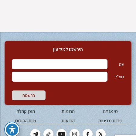
הירשמו למידעון
שם
דוא”ל
הרשמה
מי אנחנו
תרומות
תוכן קהלת
ניירות מדיניות
הודעות
צוות הפורום