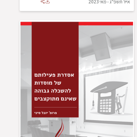
אייר תשפ"ג
-
מאי 2023