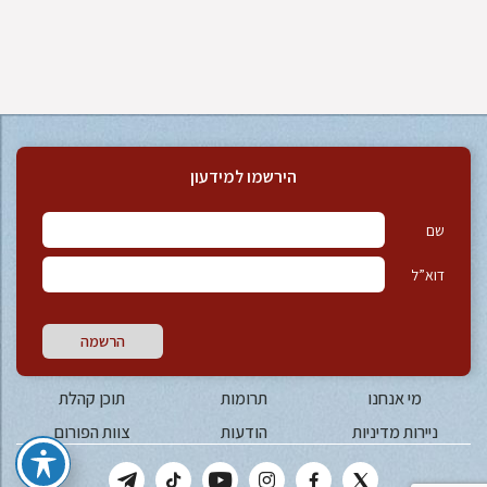
הירשמו למידעון
שם
דוא”ל
הרשמה
מי אנחנו
תרומות
תוכן קהלת
ניירות מדיניות
הודעות
צוות הפורום