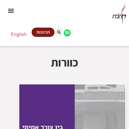
תרומות
English
כוורות