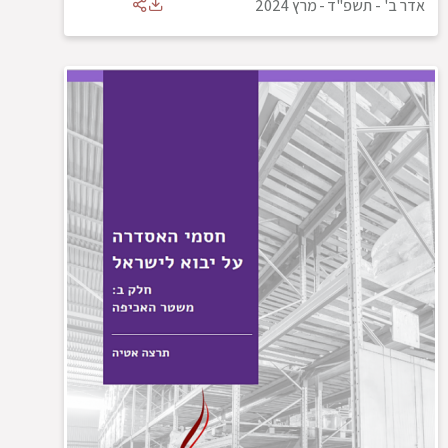
אדר ב' - תשפ"ד
-
מרץ 2024