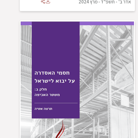
אדר ב' - תשפ"ד
-
מרץ 2024