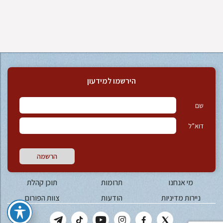
הירשמו למידעון
שם
דוא”ל
הרשמה
מי אנחנו
תרומות
תוכן קהלת
ניירות מדיניות
הודעות
צוות הפורום