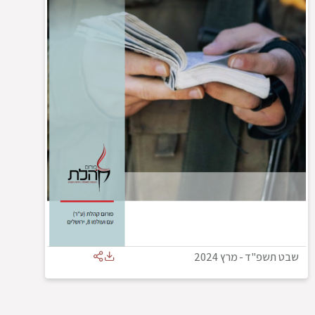
שבט תשפ"ד
-
מרץ 2024