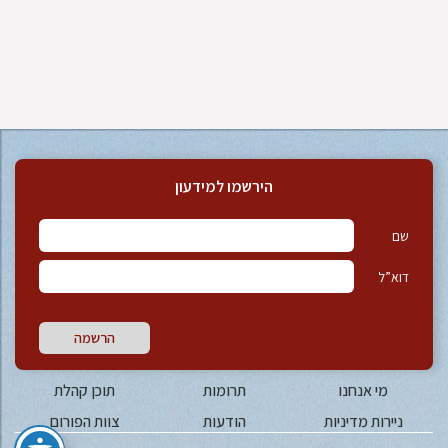
הירשמו למידעון
שם
דוא”ל
הרשמה
מי אנחנו
תרומות
תוכן קהלת
ניירות מדיניות
הודעות
צוות הפורום