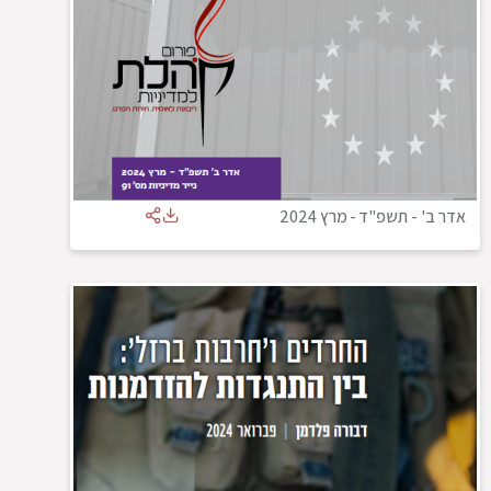
אדר ב' - תשפ"ד
-
מרץ 2024