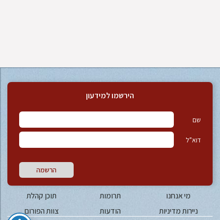
הירשמו למידעון
שם
דוא”ל
הרשמה
מי אנחנו
תרומות
תוכן קהלת
ניירות מדיניות
הודעות
צוות הפורום