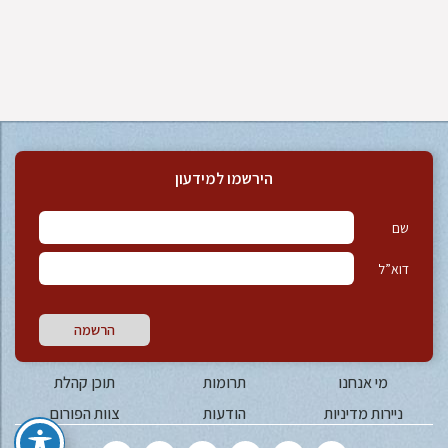
הירשמו למידעון
שם
דוא”ל
הרשמה
מי אנחנו
תרומות
תוכן קהלת
ניירות מדיניות
הודעות
צוות הפורום