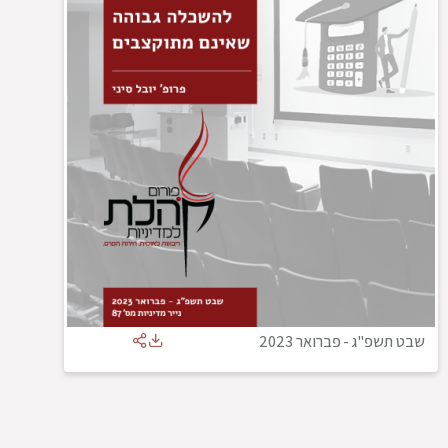
שבט תשפ"ג
-
פברואר 2023