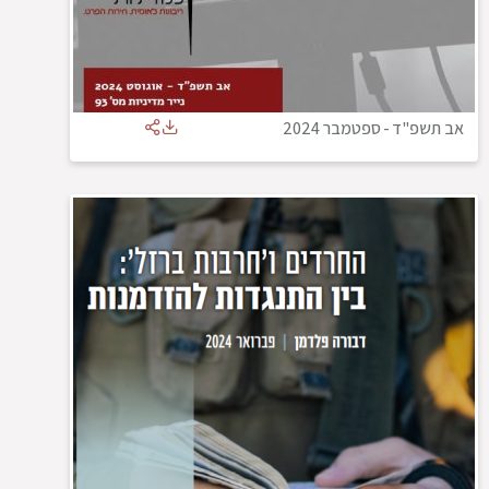
אב תשפ"ד
-
ספטמבר 2024