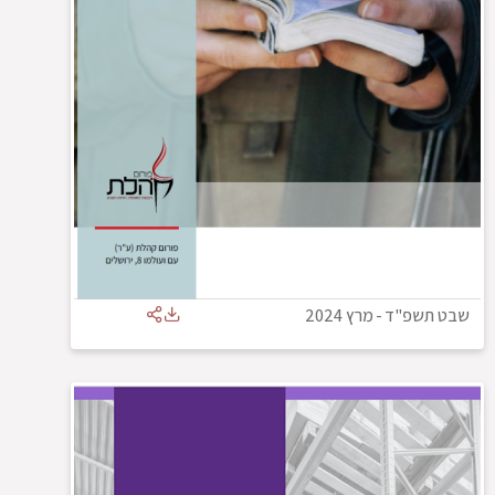
שבט תשפ"ד
-
מרץ 2024