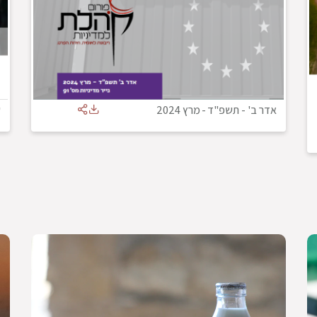
אדר ב' - תשפ"ד
-
מרץ 2024
ש