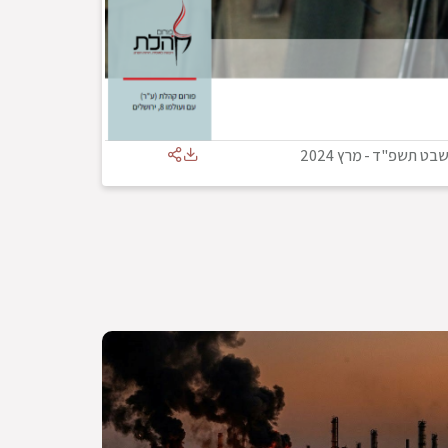
בט תשפ"ד
-
מרץ 2024