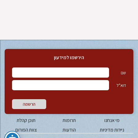
הירשמו למידעון
שם
דוא”ל
הרשמה
מי אנחנו
תרומות
תוכן קהלת
ניירות מדיניות
הודעות
צוות הפורום