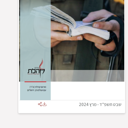
שבט תשפ"ד
-
מרץ 2024