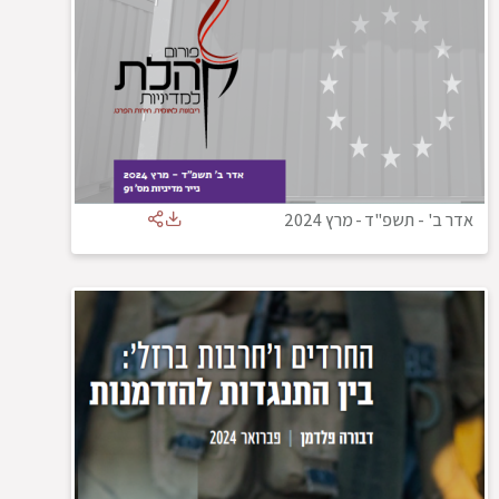
אדר ב' - תשפ"ד
-
מרץ 2024