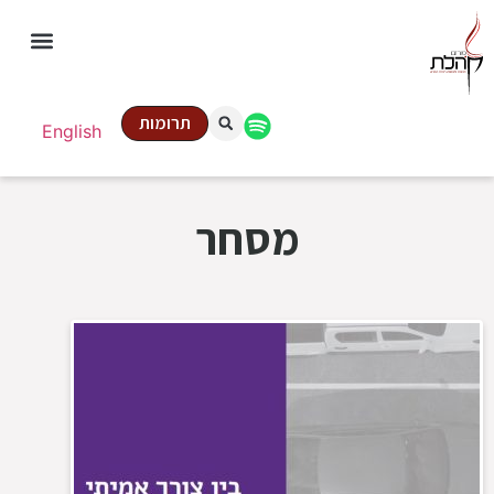
תרומות
English
מסחר