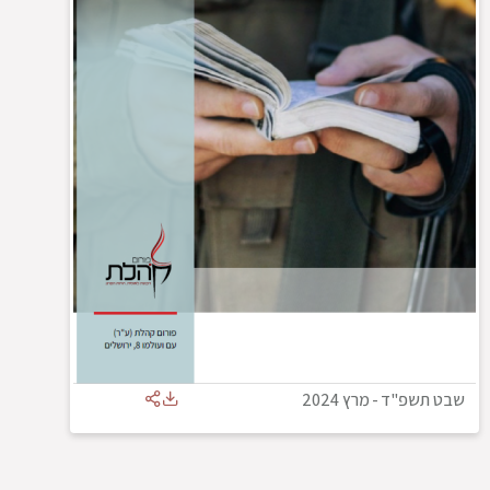
שבט תשפ"ד
-
מרץ 2024