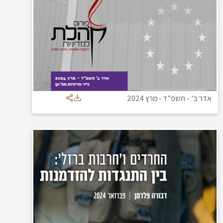
אדר ב' - תשפ"ד
-
מרץ 2024