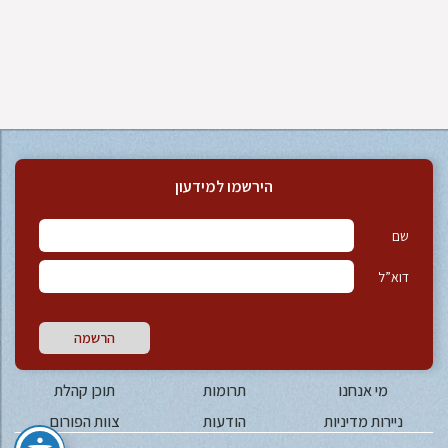
הירשמו למידעון
שם
דוא”ל
הרשמה
מי אנחנו
תרומות
תוכן קהלת
ניירות מדיניות
הודעות
צוות הפורום