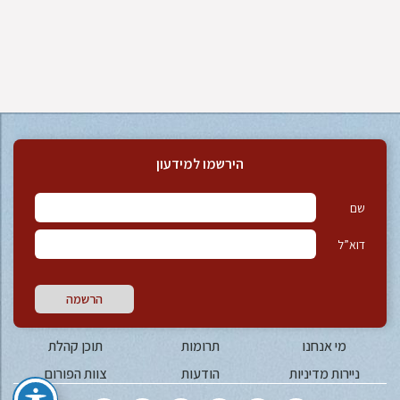
הירשמו למידעון
שם
דוא”ל
הרשמה
מי אנחנו
תרומות
תוכן קהלת
ניירות מדיניות
הודעות
צוות הפורום