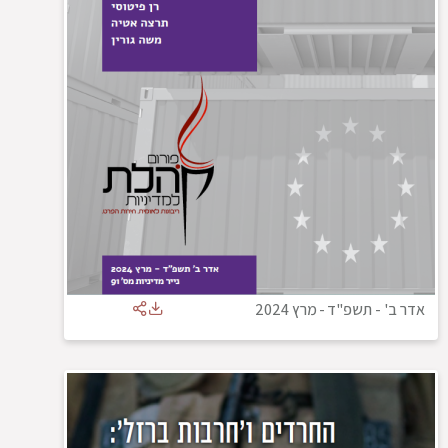
אדר ב' - תשפ"ד
-
מרץ 2024