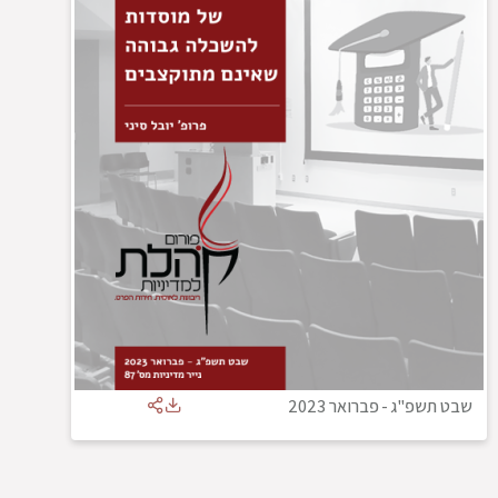
שבט תשפ"ג
-
פברואר 2023