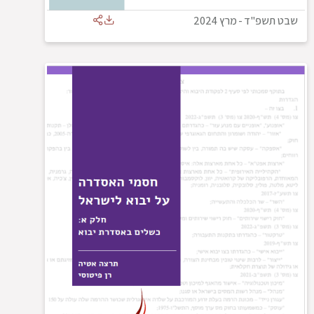
שבט תשפ"ד
-
מרץ 2024