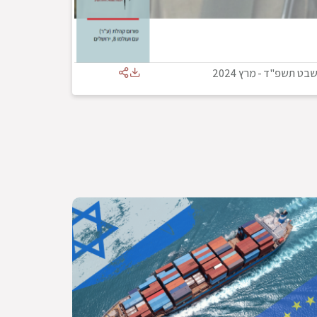
בט תשפ"ד
-
מרץ 2024