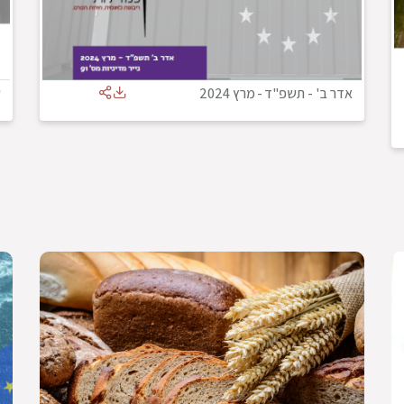
אדר ב' - תשפ"ד
-
מרץ 2024
ש