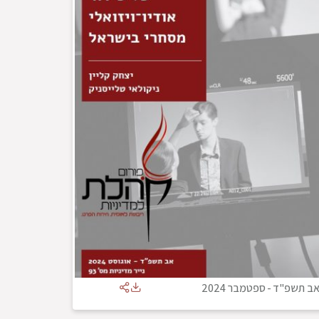
ב תשפ"ד
-
ספטמבר 2024