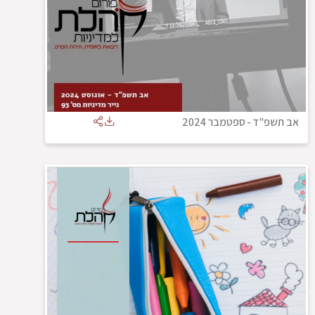
אב תשפ"ד
-
ספטמבר 2024