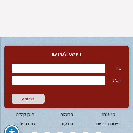
הירשמו למידעון
שם
דוא”ל
הרשמה
מי אנחנו
תרומות
תוכן קהלת
ניירות מדיניות
הודעות
צוות הפורום