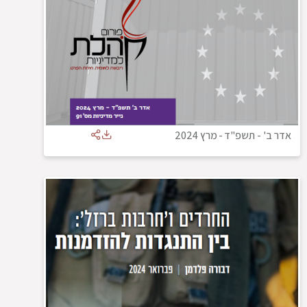
אדר ב' - תשפ"ד
-
מרץ 2024