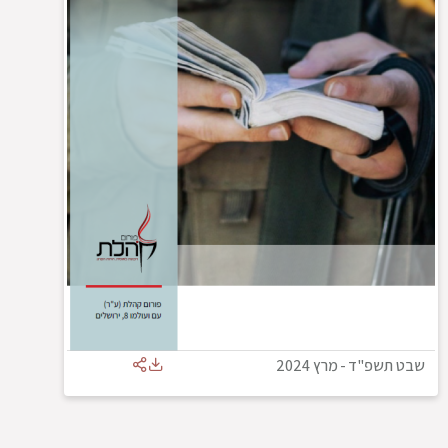
שבט תשפ"ד
-
מרץ 2024