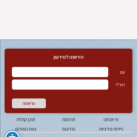
הירשמו למידעון
שם
דוא”ל
הרשמה
מי אנחנו
תרומות
תוכן קהלת
ניירות מדיניות
הודעות
צוות הפורום