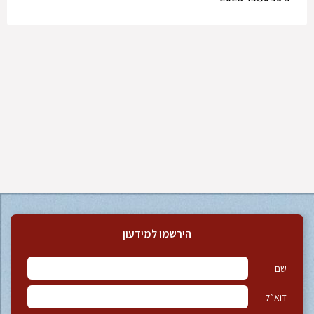
הירשמו למידעון
שם
דוא”ל