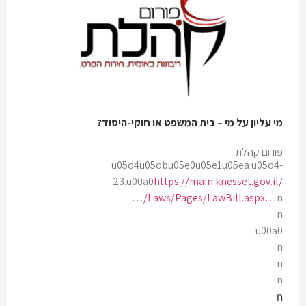
מי עליון על מי – בית המשפט או חוקי-היסוד?
פורום קהלת
u05d4u05dbu05e0u05e1u05ea u05d4-
23.u00a0
https://main.knesset.gov.il/
…/Laws/Pages/LawBill.aspx…
n
n
u00a0
n
n
n
n