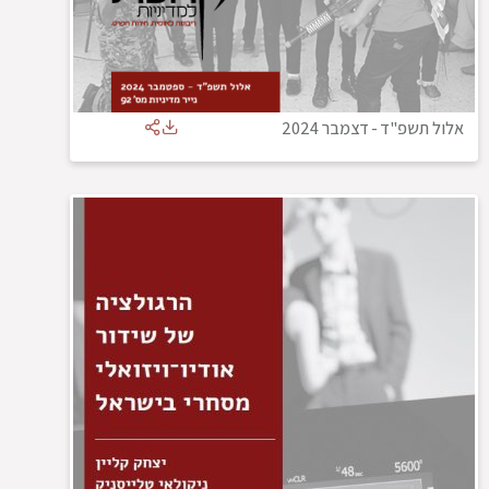
אלול תשפ"ד
-
דצמבר 2024