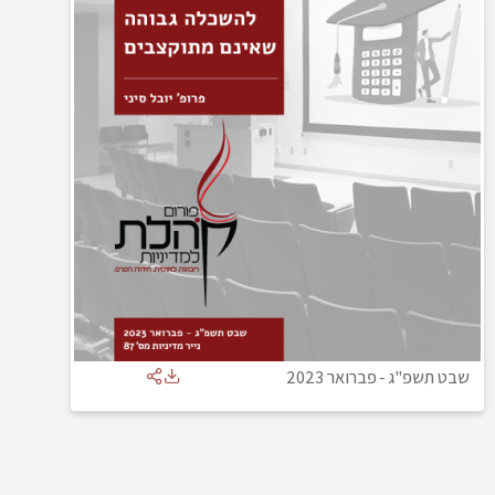
שבט תשפ"ג
-
פברואר 2023