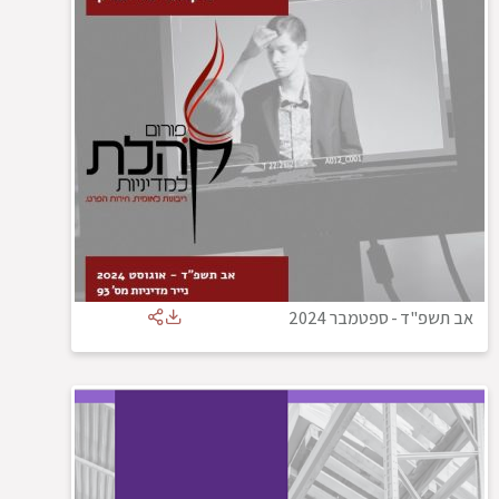
אב תשפ"ד
-
ספטמבר 2024