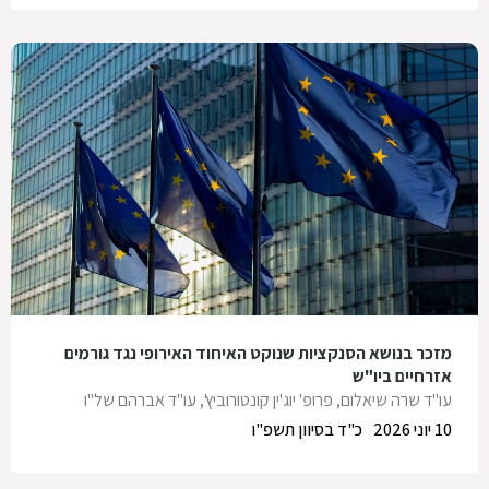
מזכר בנושא הסנקציות שנוקט האיחוד האירופי נגד גורמים
אזרחיים ביו"ש
עו"ד שרה שיאלום
,
פרופ' יוג'ין קונטורוביץ'
,
עו"ד אברהם של"ו
10 יוני 2026
כ"ד בסיוון תשפ"ו