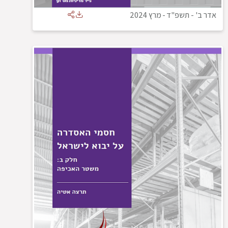
אדר ב' - תשפ"ד
-
מרץ 2024