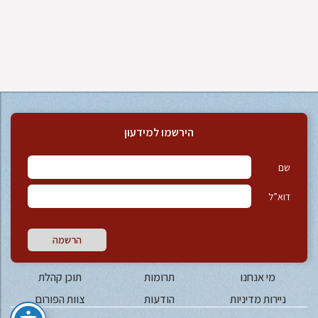
הירשמו למידעון
שם
דוא”ל
הרשמה
מי אנחנו
תרומות
תוכן קהלת
ניירות מדיניות
הודעות
צוות הפורום