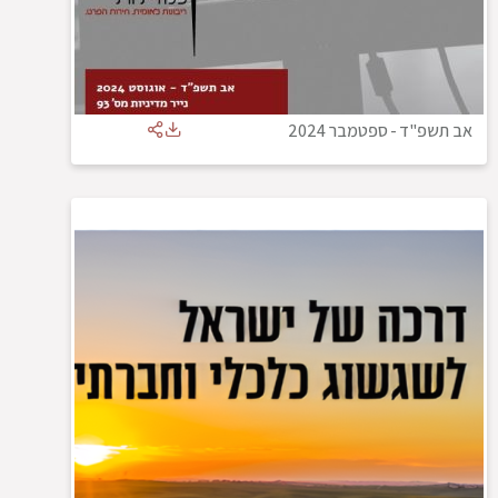
אב תשפ"ד
-
ספטמבר 2024