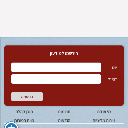
הירשמו למידעון
שם
דוא”ל
הרשמה
מי אנחנו
תרומות
תוכן קהלת
ניירות מדיניות
הודעות
צוות הפורום