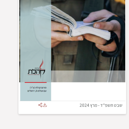
שבט תשפ"ד
-
מרץ 2024