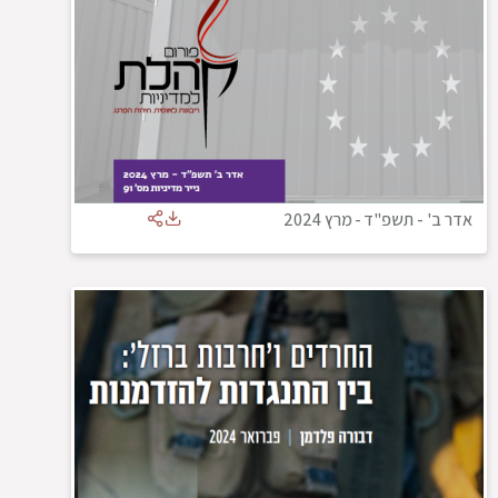
אדר ב' - תשפ"ד
-
מרץ 2024