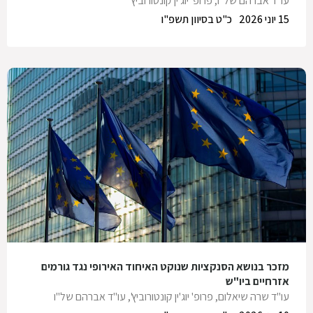
עו"ד אברהם של"ו
,
פרופ' יוג'ין קונטורוביץ'
15 יוני 2026
כ"ט בסיוון תשפ"ו
מזכר בנושא הסנקציות שנוקט האיחוד האירופי נגד גורמים
אזרחיים ביו"ש
עו"ד שרה שיאלום
,
פרופ' יוג'ין קונטורוביץ'
,
עו"ד אברהם של"ו