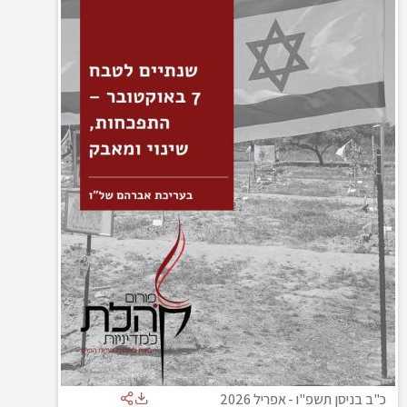
כ"ב בניסן תשפ"ו
-
אפריל 2026