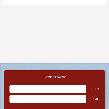
הירשמו למידעון
שם
דוא”ל