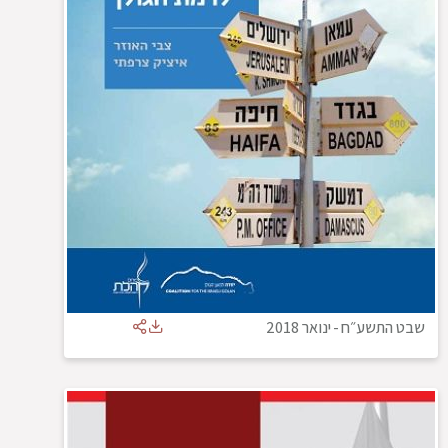
שבט התשע״ח
-
ינואר 2018