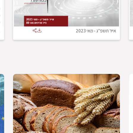
אייר תשפ"ג
-
מאי 2023
א