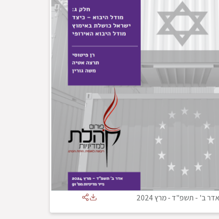
דר ב' - תשפ"ד
-
מרץ 2024