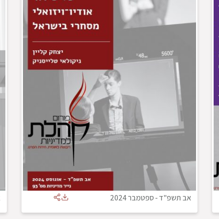
אב תשפ"ד
-
ספטמבר 2024
א