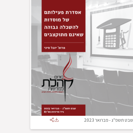
בט תשפ"ג
-
פברואר 2023