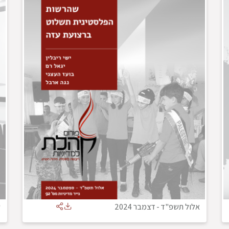
אלול תשפ"ד
-
דצמבר 2024
ש