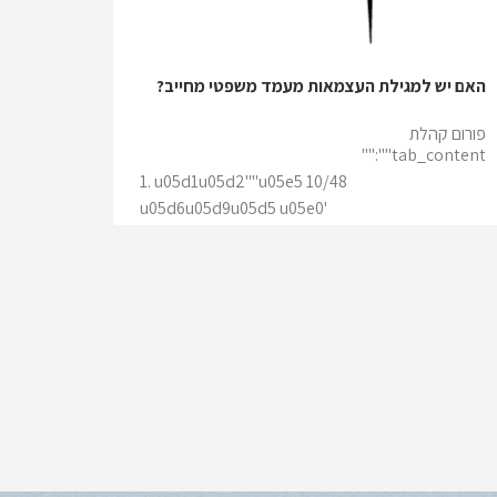
האם יש למגילת העצמאות מעמד משפטי מחייב?
פורום קהלת
tab_content"":""
1. u05d1u05d2""u05e5 10/48
u05d6u05d9u05d5 u05e0'
u05d2u05d5u05d1u05e8u05e0u05d9u05e7"
27 ספטמבר 2023