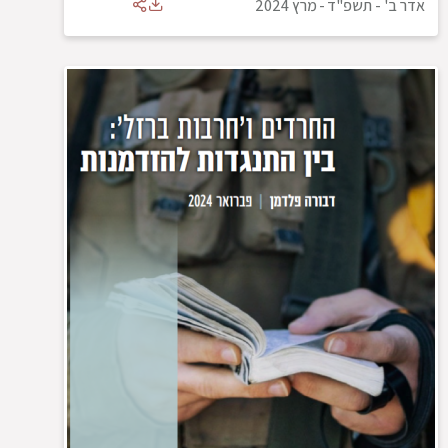
אדר ב' - תשפ"ד
-
מרץ 2024