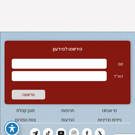
הירשמו למידעון
שם
דוא”ל
הרשמה
מי אנחנו
תרומות
תוכן קהלת
ניירות מדיניות
הודעות
צוות הפורום