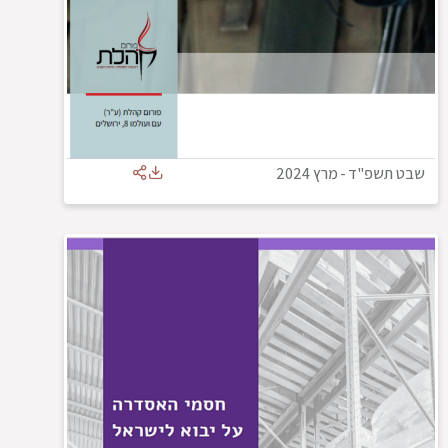
שבט תשפ"ד
-
מרץ 2024