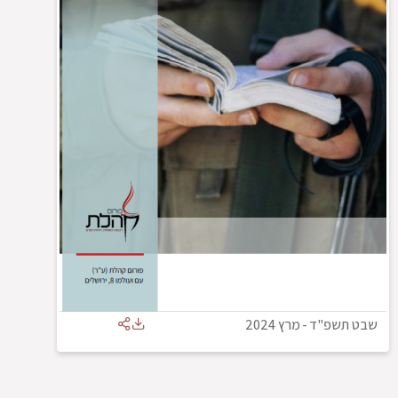
שבט תשפ"ד
-
מרץ 2024