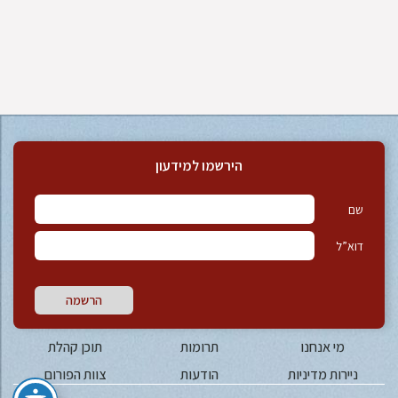
הירשמו למידעון
שם
דוא”ל
הרשמה
מי אנחנו
תרומות
תוכן קהלת
ניירות מדיניות
הודעות
צוות הפורום