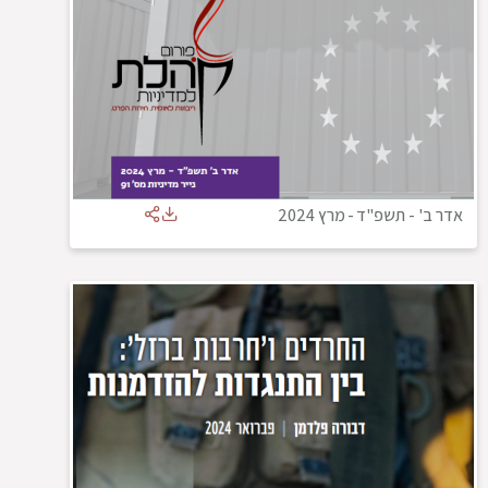
אדר ב' - תשפ"ד
-
מרץ 2024