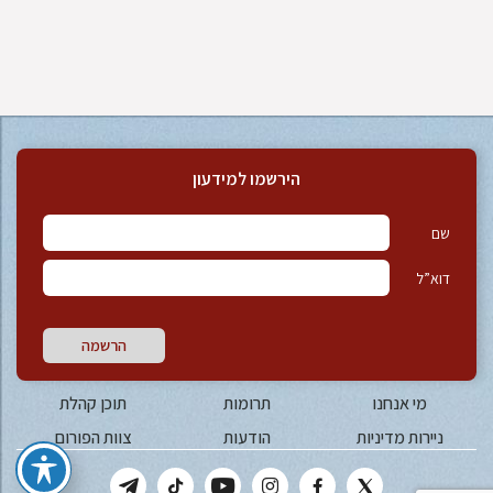
הירשמו למידעון
שם
דוא”ל
הרשמה
מי אנחנו
תרומות
תוכן קהלת
ניירות מדיניות
הודעות
צוות הפורום