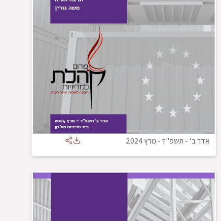
אדר ב' - תשפ"ד
-
מרץ 2024