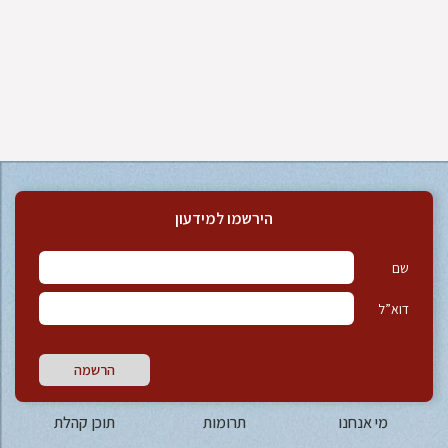
הירשמו למידעון
שם
דוא”ל
הרשמה
מי אנחנו
תרומות
תוכן קהלת