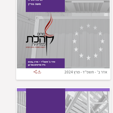
אדר ב' - תשפ"ד
-
מרץ 2024