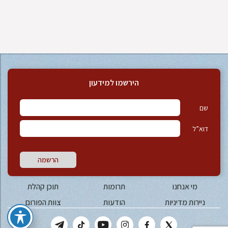
הירשמו למידעון
שם
דוא”ל
הרשמה
מי אנחנו
תרומות
תוכן קהלת
ניירות מדיניות
הודעות
צוות הפורום