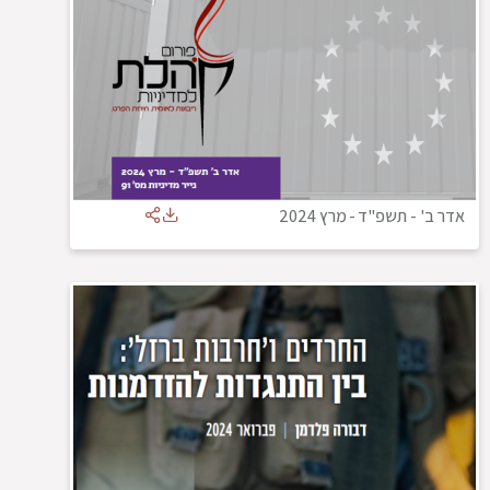
אדר ב' - תשפ"ד
-
מרץ 2024