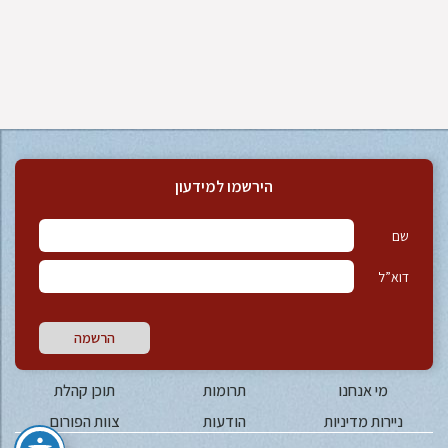
הירשמו למידעון
שם
דוא”ל
הרשמה
מי אנחנו
תרומות
תוכן קהלת
ניירות מדיניות
הודעות
צוות הפורום