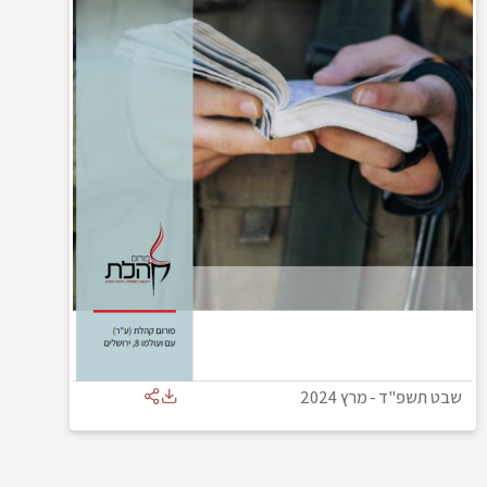
שבט תשפ"ד
-
מרץ 2024