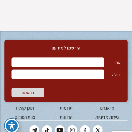
הירשמו למידעון
שם
דוא”ל
הרשמה
מי אנחנו
תרומות
תוכן קהלת
ניירות מדיניות
הודעות
צוות הפורום