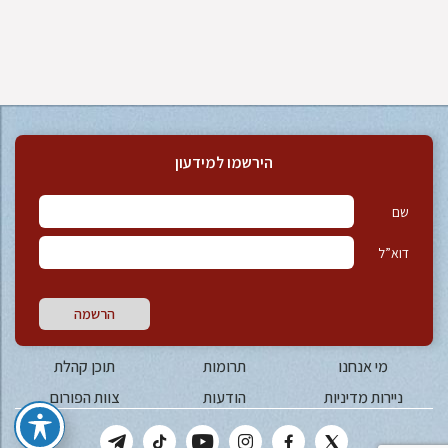
הירשמו למידעון
שם
דוא”ל
הרשמה
מי אנחנו
תרומות
תוכן קהלת
ניירות מדיניות
הודעות
צוות הפורום