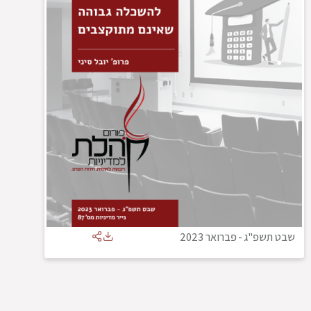
שבט תשפ"ג
-
פברואר 2023