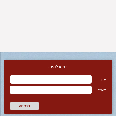
הירשמו למידעון
שם
דוא”ל
הרשמה