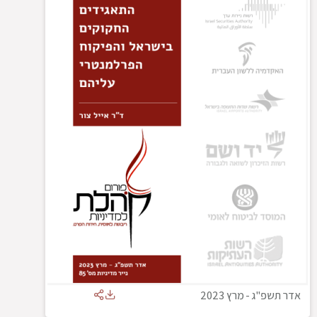
אדר תשפ"ג
-
מרץ 2023