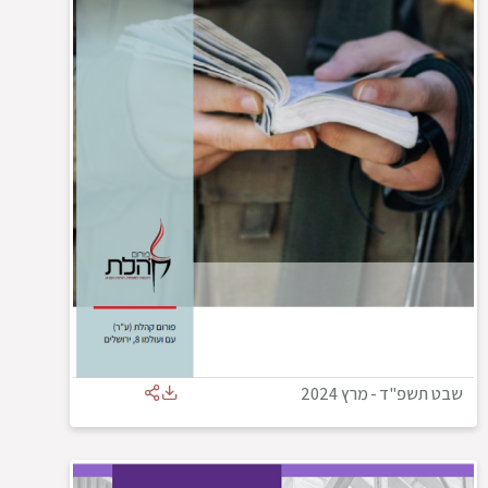
שבט תשפ"ד
-
מרץ 2024