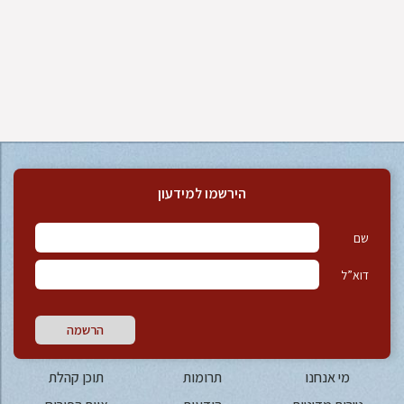
הירשמו למידעון
שם
דוא”ל
הרשמה
מי אנחנו
תרומות
תוכן קהלת