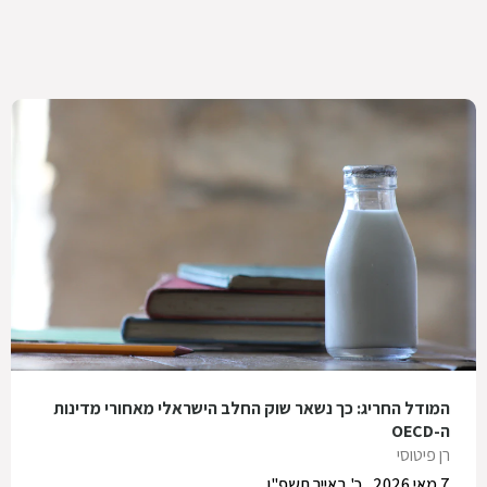
המודל החריג: כך נשאר שוק החלב הישראלי מאחורי מדינות
ה-OECD
רן פיטוסי
7 מאי 2026
כ' באייר תשפ"ו