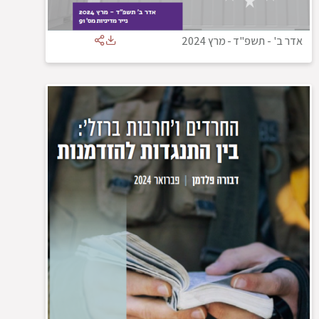
אדר ב' - תשפ"ד
-
מרץ 2024