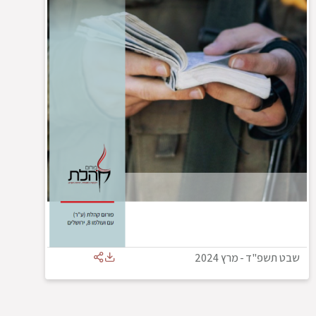
שבט תשפ"ד
-
מרץ 2024