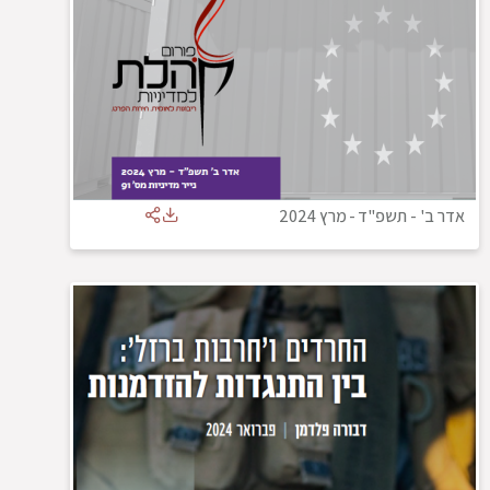
אדר ב' - תשפ"ד
-
מרץ 2024