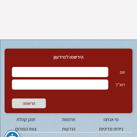
הירשמו למידעון
שם
דוא”ל
הרשמה
מי אנחנו
תרומות
תוכן קהלת
ניירות מדיניות
הודעות
צוות הפורום