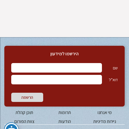
הירשמו למידעון
שם
דוא”ל
הרשמה
מי אנחנו
תרומות
תוכן קהלת
ניירות מדיניות
הודעות
צוות הפורום