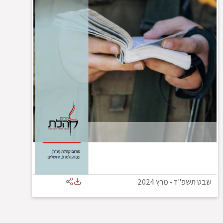
שבט תשפ"ד
-
מרץ 2024