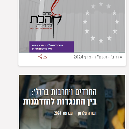
אדר ב' - תשפ"ד
-
מרץ 2024