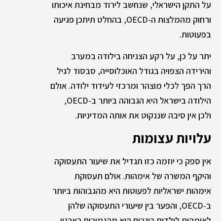
על התקן הישראלי, שנחשב לירוד מבחינת איכותו
ורחוק מהמלצות ה-OECD, בהחלט תיתכן פגיעה
בפעוטות.
יתר על כן, על רקע הצניחה בילודה במערב
והירידה הצפויה בגודל האוכלוסייה, סבסוד לגיל
הרך הפך לכלי מוצהר ומרכזי לעידוד ילודה. אולם
הילודה בישראל היא הגבוהה ביותר ב-OECD,
ולכן אין סיבה שננקוט את אותה המדיניות.
עלויות עצומות
אין ספק כי יוזמה כזו תגדיל את שיעור התעסוקה
והיקף המשרה של אימהות. אולם תעסוקת
אימהות ישראליות לפעוטות היא מהגבוהות ביותר
ב-OECD, והפער בין שיעורי התעסוקה שלהן
לאימהות לילדים בוגרים הוא מהנמוכים בארגון,