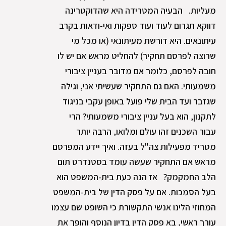
מעליות. הבעיה המטרידה היא שהדוקטרינה
דווקא תגרום לעוד ועוד ספקות ואי-ודאות בקרב
עיתונאים. היא דורשת מעיתונאי (או מכל מי
שרוצה לפרסם תחקיר) להחליט מראש אם יש לו
חובה לפרסם, כלומר אם מדובר בעניין ציבורי
משמעותי. האם גם התחקיר שעשיתי אני, וגילה
שגזבר ועד הבית שלי פועל באופן עקבי בניגוד
לתקנון, הוא בעל עניין ציבורי משמעותי? הרי
עבור השכנים זהו עולם ומלואו, הרבה יותר
מטריד מפעילות צה"ל בעזה. ואיך יידע המפרסם
מראש אם התחקיר שעשה עומד בסטנדרט תום
הלב החמקמק? אז הנה כעת בית-המשפט הוא
בעל הסמכות. אם על פסק הדין של בית-המשפט
המחוזי הלינו אנשי התקשורת כי השופט שם עצמו
עורך ראשי, בא פסק הדין בדיון הנוסף והופך את