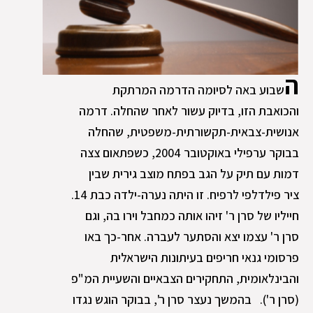
ה
שבוע באה לסיומה הדרמה המרתקת
והכואבת הזו, בדיוק עשור לאחר שהחלה. דרמה
אנושית-צבאית-תקשורתית-משפטית, שהחלה
בבוקר ערפילי באוקטובר 2004, כשפתאום צצה
דמות עם תיק על הגב בפתח מוצב גירית שבין
ציר פילדלפי לרפיח. זו היתה נערה-ילדה כבת 14.
חייליו של סרן ר' זיהו אותה כמחבל וירו בה, וגם
סרן ר' עצמו יצא והסתער לעברה. אחר-כך באו
פרסומי גנאי חריפים בעיתונות הישראלית
והבינלאומית, התחקירים הצבאיים והשעיית המ"פ
(סרן ר'). בהמשך נעצר סרן ר', בבוקר הוגש נגדו