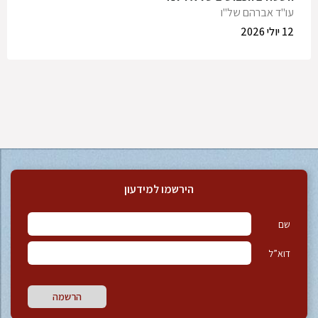
עו"ד אברהם של"ו
12 יולי 2026
הירשמו למידעון
שם
דוא”ל
הרשמה