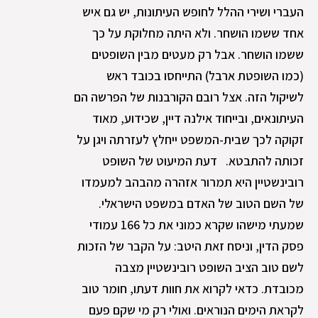
העברי ושירי ההלל לחופש העיתונות, יש גם איש
אחד ששמו הושחר. ולא היתה מחלוקת על כך
ששמו הושחר. אבל רק מעטים מבין השופטים
(כמו השופטת ארבל) התייחסו בכובד ראש
לשיקול הזה. אצל רובם הקורבנות של הפרשה הם
העיתונאים, ובייחוד אילנה דיין, שכידוע, מאוד
זקוקה לכך שבית-המשפט ייחלץ לעזרתה ויגן על
זכותה להתבטא. דעת המיעוט של השופט
רובינשטיין היא תמרור אזהרה מהבהב למעמדו
של השם הטוב של האדם במשפט הישראלי.
שמעתי מישהו שקרא כמוני את כל 166 עמודי
פסק הדין, וניסח זאת היטב: על הקבר של הזכות
לשם טוב הציב השופט רובינשטיין מצבה
מכובדת. כדאי לקרוא את חוות דעתו, חומר טוב
לקראת הימים הנוראים. ואולי רק מי שקם פעם