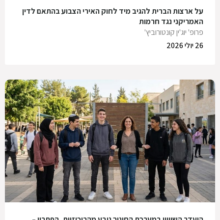
על ארצות הברית להגיב מיד לחוק האירי הצבוע בהתאם לדין
האמריקני נגד חרמות
פרופ' יוג'ין קונטורוביץ'
26 יולי 2026
היעדר השוויון במערכת החינוך נובע מהריכוזיות, הפתרון –