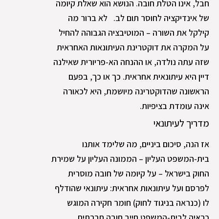
חבל, אינו הטלת חובה. הנושא הוא שאלת קיומה
של אינדיקציה לחוסר תום לב. לא ברור מה
קילקל את השורה – המוטיבציה הגבוהה להחיל
על המקרה את דוקטרינת העיתונאות האחראית
שזה עתה נולדה, או ההנחה הא-פריורית שאילנה
דיין היא עיתונאית אחראית. כך או כך, בפעם
הראשונה שהדוקטרינה מיושמת, היא לכאורה
אינה עומדת בציפיות.
מדריך לעיתונאי
אז הנה, סיכום ביניים, מה שלימד אותנו
בית-המשפט העליון – הממונה העליון על שמירת
החוק בישראל – על קיומה של חובה מוסרית
לפרסם ועל עיתונאות אחראית: עיתונאי שהודלף
לו (כנראה בניגוד לחוק) חומר חקירה המוגש
כראיה לבית-המשפט חייב חובה חברתית