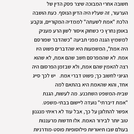
חשובה אחרי המבוכה שיצר פסק הדין של
הערעור, זה שעליו היה הדיון הנוסף. כעת הושבה
הלכת "אמת לשעתה" לממדיה המקוריים, ונקבע
באופן נחרץ כי כשחוק איסור לשון הרע מעניק
למשמיץ הגנה מפני תביעה "כשהדבר שפורסם
היה אמת", המשמעות היא שהדברים פשוט היו
אמת. לא שהמפרסם חשב שהם אמת, לא שהוא
רצה להאמין שהם אמת, ולא שבזמן הפרסום היה
הגיוני לחשוב כך; פשוט דברי אמת. יש לכך סייג
אחד, והוא שהאמת היא בהתאם למה
שבית-המשפט השתכנע. מה לעשות, הגנת
"אמת דיברתי" נועדה ליישום בבתי-משפט.
אפשר להתלונן על כך, אבל עוד לא ראיתי מנגנון
טוב יותר לבירור האמת. אלו חדשות מרעננות
בעולם שבו תיאוריות פילוסופיות פוסט-מודרניות