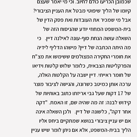
שכמובן הכריעו כולם לחיוב. וכי מי יאמר שעצם
קיומו של הליך שיפוטי מבטל את העניין הציבורי?
אבל מי שמכיר את העובדות ואת פסק הדין של
בית-המשפט המחוזי יודע שהניסוח הזה של
השאלה עושה הנחת סוף-עונה לאילנה דיין. כי
מה היתה הכתבה של דיין? מישהו הדליף לידיה
את חומרי החקירה המצולמים ששימשו את מצ"ח
והפרקליטות הצבאית, כלומר שלוש קלטות וידיאו
של חומר ראייתי. דיין ישבה על הקלטות האלה,
ערכה אותן כמיטב כשרונה, והגישה לציבור מוצר
של 17 דקות שעל גבי אריזתו כתוב באותיות של
קידוש לבנה: זה מה שהיה שם, זו האמת. "דקה
אחר דקה", כלשונה של דיין. ולכן השאלה אינה
אם יש עניין ציבורי בנושא שמתקיים ביחס אליו
הליך בבית-המשפט, אלא אם ניתן לומר שיש עניין