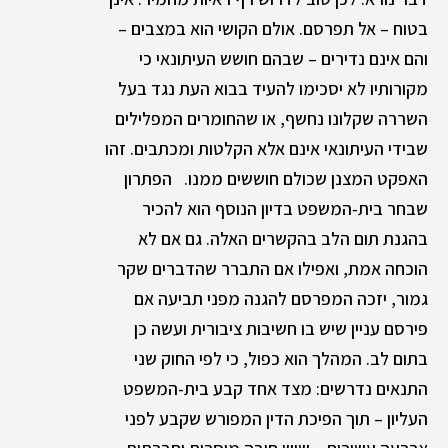
בטוח – אל תפרסם. אולם הקושי הוא במצבים –
והם אינם נדירים – שבהם חושש העיתונאי כי
מקורותיו לא יסכימו להעיד בבוא העת נגד בעל
השררה שקלונו נחשף, או שהחומרים המפלילים
שבידי העיתונאי אינם אלא הקלטות ומכתבים. זהו
האפקט המצנן שכולם חוששים ממנו. הפתרון
שבחר בית-המשפט בדיון הנוסף הוא להכיר
בהגנת תום הלב בהקשרים האלה. גם אם לא
הוכחה אמת, ואפילו אם התברר שהדברים שקר
גמור, יזכה המפרסם להגנה מפני תביעה אם
פירסם עניין שיש בו חשיבות ציבורית ועשה כן
בתום לב. המהלך הוא כפול, כי לפי החוק שני
התנאים נדרשים: מצד אחד קבע בית-המשפט
העליון – תוך הפיכת הדין המפורש שקבע לפני