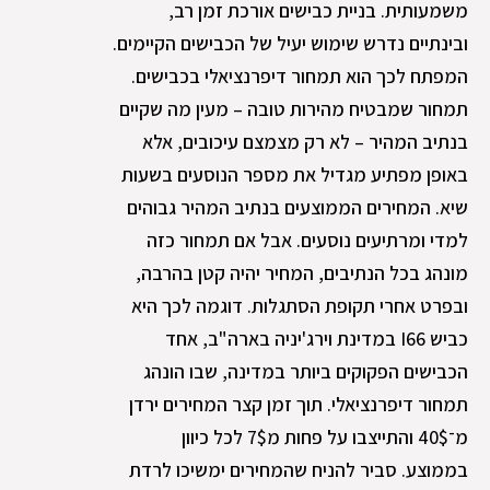
משמעותית. בניית כבישים אורכת זמן רב,
ובינתיים נדרש שימוש יעיל של הכבישים הקיימים.
המפתח לכך הוא תמחור דיפרנציאלי בכבישים.
תמחור שמבטיח מהירות טובה – מעין מה שקיים
בנתיב המהיר – לא רק מצמצם עיכובים, אלא
באופן מפתיע מגדיל את מספר הנוסעים בשעות
שיא. המחירים הממוצעים בנתיב המהיר גבוהים
למדי ומרתיעים נוסעים. אבל אם תמחור כזה
מונהג בכל הנתיבים, המחיר יהיה קטן בהרבה,
ובפרט אחרי תקופת הסתגלות. דוגמה לכך היא
כביש I66 במדינת וירג'יניה בארה"ב, אחד
הכבישים הפקוקים ביותר במדינה, שבו הונהג
תמחור דיפרנציאלי. תוך זמן קצר המחירים ירדן
מ־40$ והתייצבו על פחות מ7$ לכל כיוון
בממוצע. סביר להניח שהמחירים ימשיכו לרדת