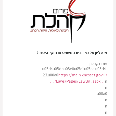
מי עליון על מי – בית המשפט או חוקי-היסוד?
פורום קהלת
u05d4u05dbu05e0u05e1u05ea u05d4-
23.u00a0
https://main.knesset.gov.il/
…/Laws/Pages/LawBill.aspx…
n
n
u00a0
n
n
n