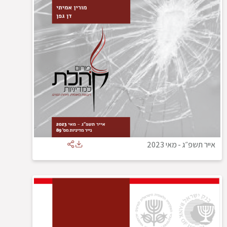
אייר תשפ״ג
-
מאי 2023