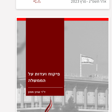
אדר תשפ"ג
-
מרץ 2023