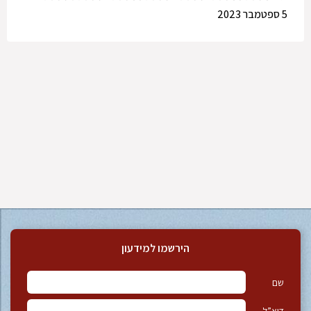
5 ספטמבר 2023
הירשמו למידעון
שם
דוא”ל