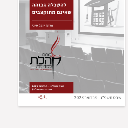
שבט תשפ"ג
-
פברואר 2023