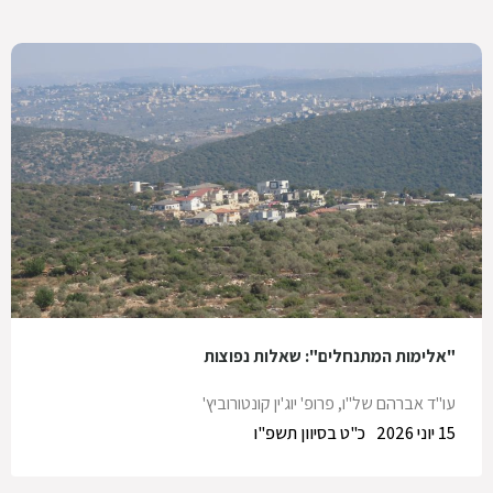
"אלימות המתנחלים": שאלות נפוצות
עו"ד אברהם של"ו
,
פרופ' יוג'ין קונטורוביץ'
15 יוני 2026
כ"ט בסיוון תשפ"ו