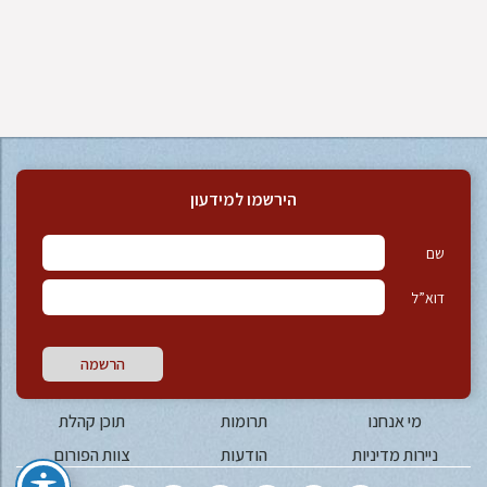
הירשמו למידעון
שם
דוא”ל
הרשמה
מי אנחנו
תרומות
תוכן קהלת
ניירות מדיניות
הודעות
צוות הפורום