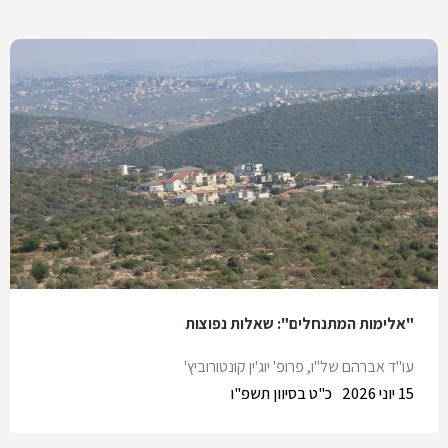
"אלימות המתנחלים": שאלות נפוצות
עו"ד אברהם של"ו
,
פרופ' יוג'ין קונטורוביץ'
15 יוני 2026
כ"ט בסיוון תשפ"ו