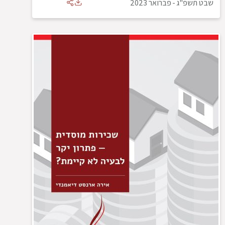
שבט תשפ"ג
-
פברואר 2023