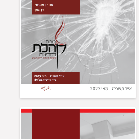
אייר תשפ״ג
-
מאי 2023