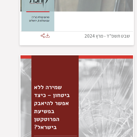
שבט תשפ"ד
-
מרץ 2024