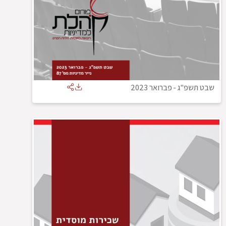
שבט תשפ"ג
-
פברואר 2023