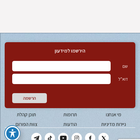
הירשמו למידעון
שם
דוא”ל
הרשמה
מי אנחנו
תרומות
תוכן קהלת
ניירות מדיניות
הודעות
צוות הפורום