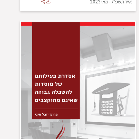
אייר תשפ״ג
-
מאי 2023