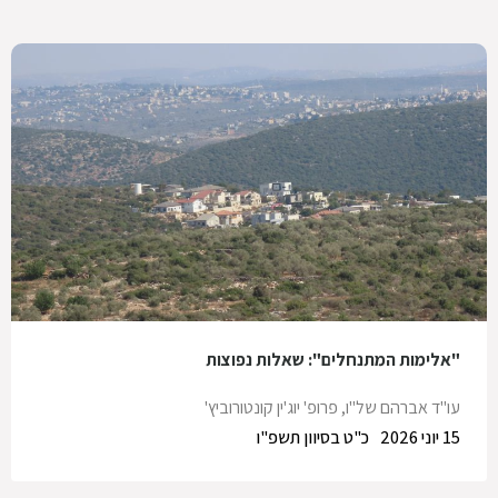
"אלימות המתנחלים": שאלות נפוצות
עו"ד אברהם של"ו
,
פרופ' יוג'ין קונטורוביץ'
15 יוני 2026
כ"ט בסיוון תשפ"ו