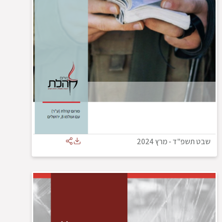
שבט תשפ"ד
-
מרץ 2024