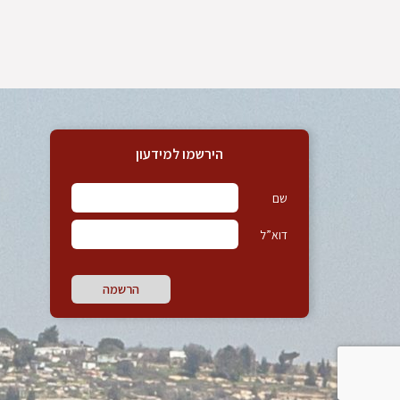
הירשמו למידעון
שם
דוא”ל
הרשמה