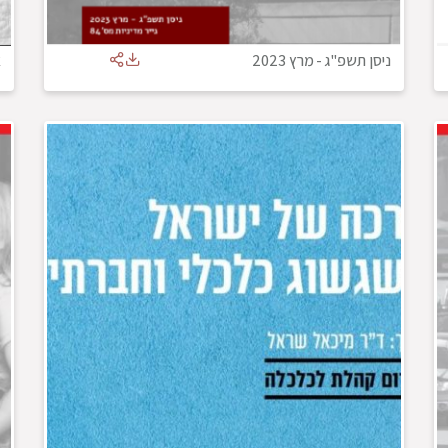
ניסן תשפ"ג
-
מרץ 2023
א