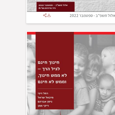
לול תשפ"ב
-
ספטמבר 2022