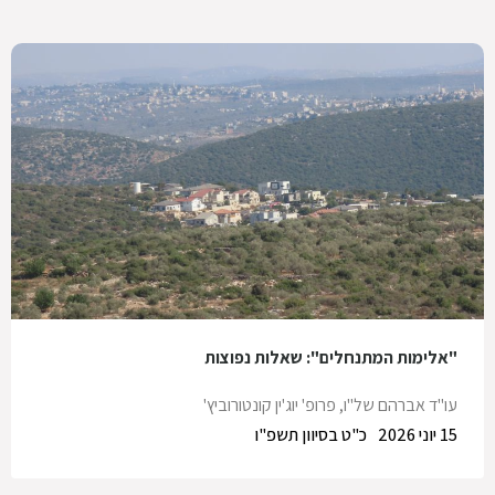
"אלימות המתנחלים": שאלות נפוצות
עו"ד אברהם של"ו
,
פרופ' יוג'ין קונטורוביץ'
15 יוני 2026
כ"ט בסיוון תשפ"ו