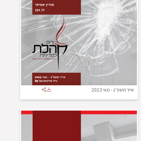
אייר תשפ״ג
-
מאי 2023