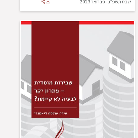
שבט תשפ"ג
-
פברואר 2023