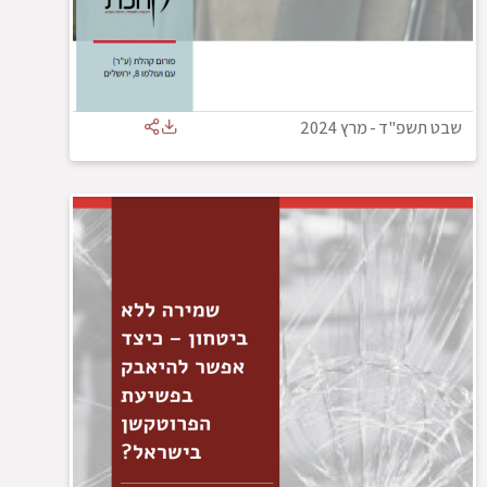
שבט תשפ"ד
-
מרץ 2024