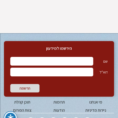
הירשמו למידעון
שם
דוא”ל
הרשמה
מי אנחנו
תרומות
תוכן קהלת
ניירות מדיניות
הודעות
צוות הפורום