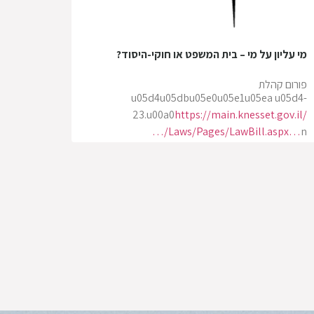
מי עליון על מי – בית המשפט או חוקי-היסוד?
פורום קהלת
u05d4u05dbu05e0u05e1u05ea u05d4-
23.u00a0
https://main.knesset.gov.il/
…/Laws/Pages/LawBill.aspx…
n
n
u00a0
n
n
n
n
n
2.
u05d3u05d5u05d2u05deu05d0u05d5u0
5ea u05dcu05d0u05d5u05e4u05df