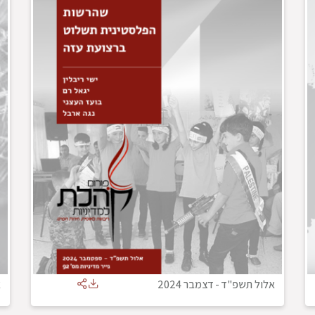
אלול תשפ"ד
-
דצמבר 2024
א