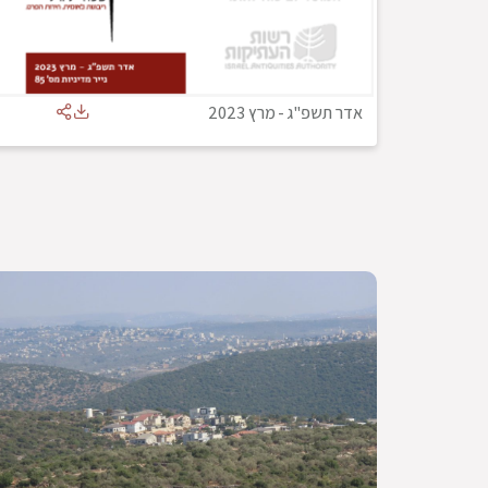
אדר תשפ"ג
-
מרץ 2023